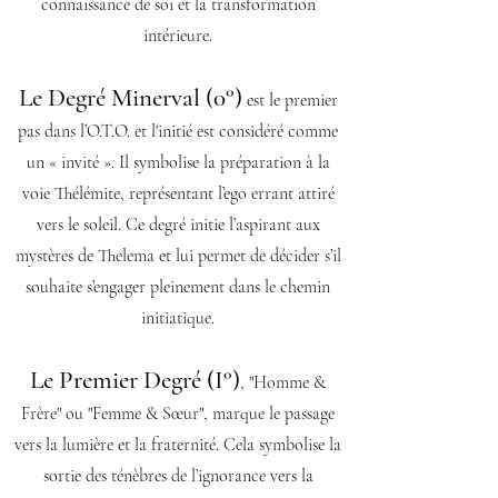
connaissance de soi et la transformation
intérieure.
Le Degré Minerval (0°)
est le premier
pas dans l’O.T.O. et l'initié est considéré comme
un « invité ». Il symbolise la préparation à la
voie Thélémite, représentant l’ego errant attiré
vers le soleil. Ce degré initie l’aspirant aux
mystères de Thelema et lui permet de décider s’il
souhaite s’engager pleinement dans le chemin
initiatique.
Le Premier Degré (I°)
, "Homme &
Frère" ou "Femme & Sœur", marque le passage
vers la lumière et la fraternité. Cela symbolise la
sortie des ténèbres de l’ignorance vers la