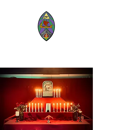
Oasis Parisii
O
rdo Templi Orientis