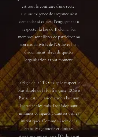
est tout le contraire d’une secte :
aucune exigence de croyance n'est
demandée si ce n'est l'engagement à
respecter la Loi de Thelema. Ses
membres sont libres de participer ou
non aux activités de l’Ordre et bien
évidemment libres de quitter
l'organisation à tout moment.
La règle de l’O.T.O. exige le respect le
plus absolu de la loi française. L'Oasis
Parisii est une association à but non
lucratif et les frais d'adhésion sont
minimes comparés à d'autres ordres
initiatiques. Comme au sein de la
Franc-Maçonnerie et d’autres
structures initiatiques, l’Ordre tient