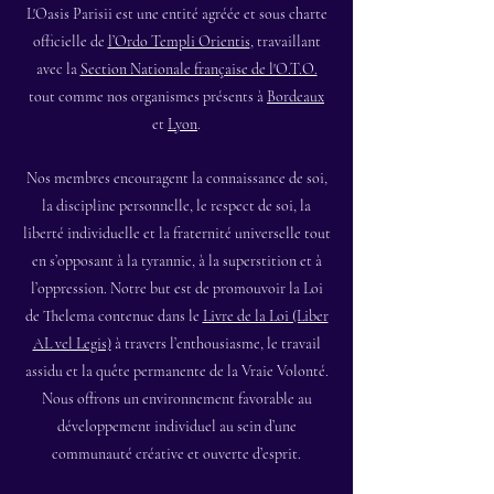
L'Oasis Parisii est une entité agréée et sous charte
officielle de
l’Ordo Templi Orientis
, travaillant
avec la
Section Nationale française de l'O.T.O.
tout comme nos organismes présents à
Bordeaux
et
Lyon
.
Nos membres encouragent la connaissance de soi,
la discipline personnelle, le respect de soi, la
liberté individuelle et la fraternité universelle tout
en s’opposant à la tyrannie, à la superstition et à
l’oppression. Notre but est de promouvoir la Loi
de Thelema contenue dans le
Livre de la Loi (Liber
AL vel Legis)
à travers l’enthousiasme, le travail
assidu et la quête permanente de la Vraie Volonté.
Nous offrons un environnement favorable au
développement individuel au sein d’une
communauté créative et ouverte d’esprit.