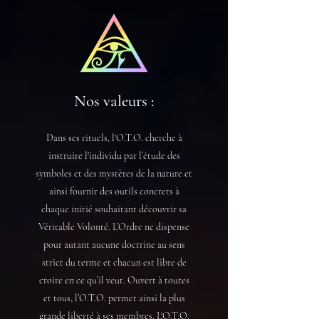
Nos valeurs :
Dans ses rituels, l'O.T.O. cherche à
instruire l'individu par l’étude des
symboles et des mystères de la nature et
ainsi fournir des outils concrets à
chaque initié souhaitant découvrir sa
Véritable Volonté. L’Ordre ne dispense
pour autant aucune doctrine au sens
strict du terme et chacun est libre de
croire en ce qu’il veut. Ouvert à toutes
et tous, l’O.T.O. permet ainsi la plus
grande liberté à ses membres. L'O.T.O.